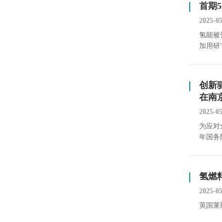
首期
2025-0
氢能被
加用研
创新
在南
2025-0
为应对
年国务
氢燃
2025-0
英国莱