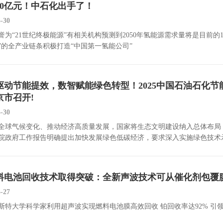
50亿元！中石化出手了！
5-30
誉为“21世纪终极能源”有相关机构预测到2050年氢能源需求量将是目前
”的全产业链条积极打造“中国第一氢能公司”
驱动节能提效，数智赋能绿色转型！2025中国石油石化节能
京市召开!
5-30
全球气候变化、推动经济高质量发展，国家将生态文明建设纳入总体布局，提
院政府工作报告明确提出加快发展绿色低碳经济，要求深入实施绿色技术
料电池回收技术取得突破：全新声波技术可从催化剂包覆膜
5-27
斯特大学科学家利用超声波实现燃料电池膜高效回收 铂回收率达92% 引