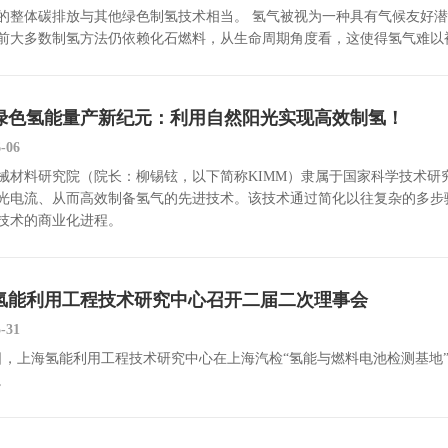
的整体碳排放与其他绿色制氢技术相当。 氢气被视为一种具有气候友好
前大多数制氢方法仍依赖化石燃料，从生命周期角度看，这使得氢气难以被
绿色氢能量产新纪元：利用自然阳光实现高效制氢！
6-06
械材料研究院（院长：柳锡铉，以下简称KIMM）隶属于国家科学技术
光电流、从而高效制备氢气的先进技术。该技术通过简化以往复杂的多步
技术的商业化进程。
氢能利用工程技术研究中心召开二届二次理事会
5-31
9日，上海氢能利用工程技术研究中心在上海汽检“氢能与燃料电池检测基
。