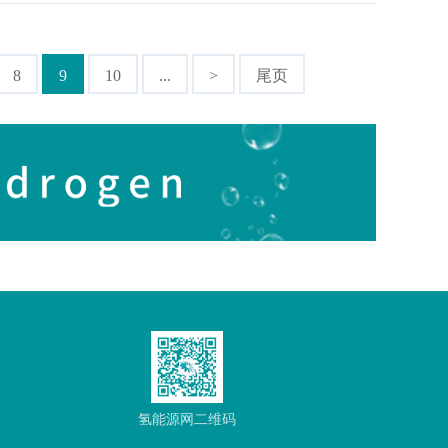
8
9
10
...
>
尾页
氢能源网二维码