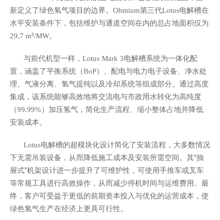
新定义了绿色氢气项目的边界。
第三代
电解槽在
Ohmium
Lotus
水平安装条件下，包括维护与通道空间在内的总占地面积仅为
²
。
29.7 m
/MW
与前代机型一样，
电解槽系统为一体化配
Lotus Mark 3
置，涵盖了平衡系统（
）、配电与电力电子设备、净水处
BoP
理、气液分离、氢气提纯以及冷却系统等组成部分。通过高度
集成，该系统能够高效地将交流电与市政用水转化为高纯度
（
）加压氢气，简化生产流程、缩小整体占地并降低
99.99%
安装成本。
电解槽的超模块化设计简化了安装流程，大多数情况
Lotus
下无需吊装设备，从而降低施工成本及安装所需空间。其“抽
屉式”机架设计进一步提升了可维护性，可使用手推车或叉车
等常规工具进行高效操作，从而减少停机时间与运维费用。最
终，客户可受益于更低的前期资本投入与优化的运营成本，使
绿色氢气生产在经济上更具可行性。