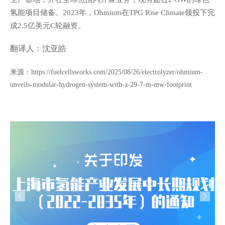
氢能项目储备。
年，
在
领投下完
2023
Ohmium
TPG Rise Climate
成
亿美元
轮融资。
2.5
C
翻译人：沈亚皓
来源：
https://fuelcellsworks.com/2025/08/26/electrolyzer/ohmium-
unveils-modular-hydrogen-system-with-a-29-7-m-mw-footprint