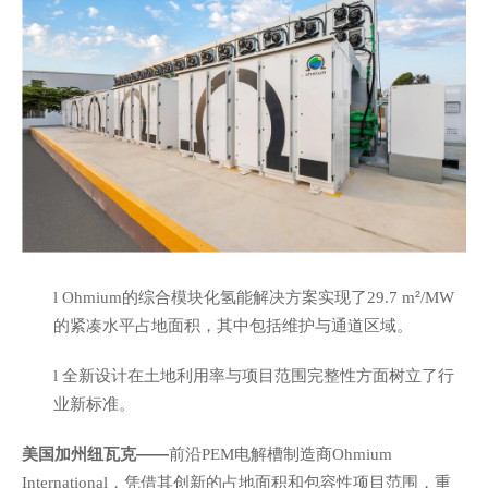
的综合模块化氢能解决方案实现了
²
l
Ohmium
29.7 m
/MW
的紧凑水平占地面积，其中包括维护与通道区域。
全新设计在土地利用率与项目范围完整性方面树立了行
l
业新标准。
美国加州纽瓦克——
前沿
电解槽制造商
PEM
Ohmium
，凭借其创新的占地面积和包容性项目范围，重
International