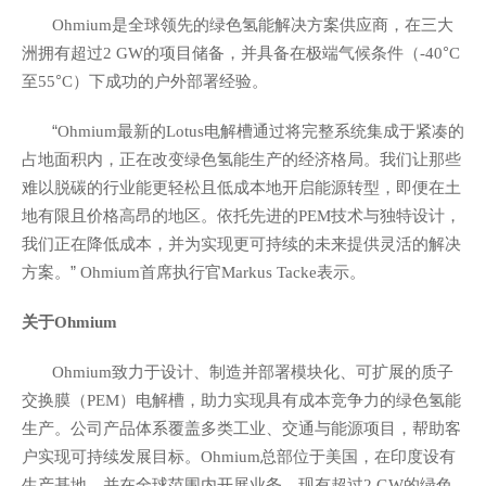
是全球领先的绿色氢能解决方案供应商，在三大
Ohmium
洲拥有超过
的项目储备，并具备在极端气候条件（
°
2 GW
-40
C
至
°
）下成功的户外部署经验。
55
C
“
最新的
电解槽通过将完整系统集成于紧凑的
Ohmium
Lotus
占地面积内，正在改变绿色氢能生产的经济格局。我们让那些
难以脱碳的行业能更轻松且低成本地开启能源转型，即便在土
地有限且价格高昂的地区。依托先进的
技术与独特设计，
PEM
我们正在降低成本，并为实现更可持续的未来提供灵活的解决
方案。”
首席执行官
表示。
Ohmium
Markus Tacke
关于
Ohmium
致力于设计、制造并部署模块化、可扩展的质子
Ohmium
交换膜（
）电解槽，助力实现具有成本竞争力的绿色氢能
PEM
生产。公司产品体系覆盖多类工业、交通与能源项目，帮助客
户实现可持续发展目标。
总部位于美国，在印度设有
Ohmium
生产基地，并在全球范围内开展业务，现有超过
的绿色
2 GW