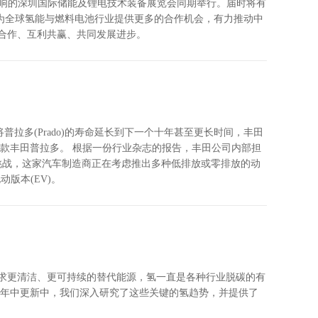
极具影响的深圳国际储能及锂电技术装备展览会同期举行。届时将有
力于为全球氢能与燃料电池行业提供更多的合作机会，有力推动中
合作、互利共赢、共同发展进步。
为了将普拉多(Prado)的寿命延长到下一个十年甚至更长时间，丰田
24款丰田普拉多。 根据一份行业杂志的报告，丰田公司内部担
挑战，这家汽车制造商正在考虑推出多种低排放或零排放的动
版本(EV)。
寻求更清洁、更可持续的替代能源，氢一直是各种行业脱碳的有
这篇年中更新中，我们深入研究了这些关键的氢趋势，并提供了