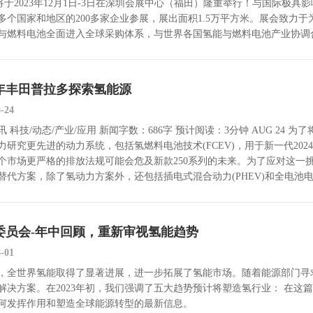
 将于2023年12月1日-3日在深圳会展中心（福田）隆重举行！与国际
0多个国家和地区的200多家企业参展，展出面积1.5万平方米。展会致
与燃料电池全面进入全球采购体系，与世界各国氢能与燃料电池产业协调
24年丰田普拉多探索氢能源
8-24
 科技/动态/产业/应用 新闻字数：686字 预计阅读：3分钟 AUG 24 
力研究更先进的动力系统，包括氢燃料电池技术(FCEV)，用于新一代20
个市场更严格的排放法规可能会危及新款250系列的未来。为了应对这一
替代方案，除了氢动力方案外，还包括插电式混合动力(PHEV)和全电池电动
委员会-年中回顾，重新审视氢能趋势
8-01
3年，全世界氢能取得了显著进展，进一步拓展了氢能市场。随着能源部门
解决方案。在2023年初，我们强调了五大趋势预计将塑造氢行业： 在
何发挥作用和塑造全球能源转型的最新信息。