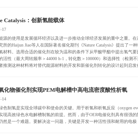
re Catalysis：创新氢能载体
7-17
能源的使用是发展循环经济以及进一步推动全球经济发展的重中之重。在
所的Haijun Jiao等人在国际著名催化期刊《Nature Catalysis
氢材料。选用合适的催化剂在较为温和的条件下从甲酸甲酯中提出氢气要
的活性（最大周转频率＞44000 h-1，转化数＞100000）和选择性（
者推测这种材料将对替代能源材料的开发和新催化剂转化的设计起到启发
-Ir氧化物催化剂实现PEM电解槽中高电流密度酸性析氧
7-14
色制氢是实现全球碳中和使命的关键。用于析氢和析氧反应（oxygen evolut
实现高效绿色水电解槽制氢的前提。然而，由于OER电催化剂具有很强的
仍然是一个难题。要解决这一问题，关键是开发一种活性强和耐用的电极