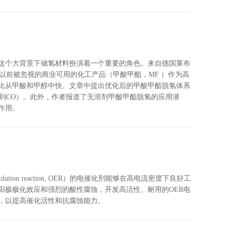
这个大背景下储氢材料扮演着一个重要的角色。来自德国莱布
》提出了一种以前被忽视的商业可用的化工产品（甲酸甲酯，MF ）作为高
比从甲酸和甲醇中快。文章中提出优化后的甲酸甲酯脱氢体系
检测不到CO）。此外，作者报道了无溶剂甲酸甲酯脱氢的应用潜
作用。
ion reaction, OER）的电催化剂能够在高电流密度下良好工
阳极极化效应和强烈的酸性腐蚀，开发高活性、耐用的OER电
，以提高催化活性和抗腐蚀能力。