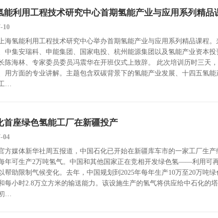
氢能利用工程技术研究中心首期氢能产业与应用系列精品
7-10
上海氢能利用工程技术研究中心举办首期氢能产业与应用系列精品课程。
、中集安瑞科、申能集团、国家电投、杭州能源集团以及氢能产业资本投
长陈海林、专家委员委员冯震华在开班仪式上致辞。 此次培训历时三天，
、用方面的专业讲解。主题包含双碳背景下的氢能产业发展、十四五氢能
工…
化首座绿色氢能工厂在新疆投产
7-04
官方媒体新华社周五报道，中国石化已开始在新疆库车市的一家工厂生产
每年可生产2万吨氢气。中国和其他国家正在竞相开发绿色氢——利用可
以帮助限制气候变化。去年，中国规划到2025年每年生产10万至20万吨
和每小时2.8万立方米的输送能力。该设施生产的氢气将供应给中石化的塔河
初…