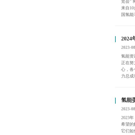
览会”
来自1
国氢能
20
2023-0
氢能资讯
正在努
心，各
力总成
氢能
2023-0
202
希望的
它们如