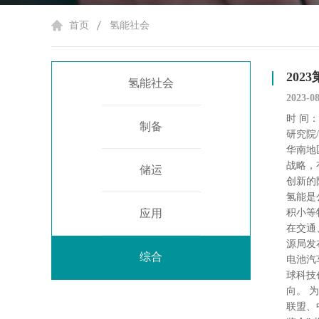
首页
氢能社会
20
氢能社会
2023-0
时 间：
制备
研究院
华南地
战略，
储运
创新的
氢能是
应用
积小等
在交通
源局发
综合
电池汽
球科技
向。 
联盟、