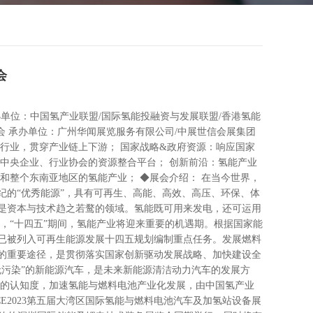
会
ion 主办单位：中国氢产业联盟/国际氢能投融资与发展联盟/香港氢能
会 承办单位：广州华闻展览服务有限公司/中展世信会展集团
行业，贯穿产业链上下游； 国家战略&政府资源：响应国家
中央企业、行业协会的资源整合平台； 创新前沿：氢能产业
和整个东南亚地区的氢能产业； ◆展会介绍： 在当今世界，
纪的“优秀能源”，具有可再生、高能、高效、高压、环保、体
是资本与技术趋之若鹜的领域。氢能既可用来发电，还可运用
，“十四五”期间，氢能产业将迎来重要的机遇期。根据国家能
已被列入可再生能源发展十四五规划编制重点任务。发展燃料
的重要途径，是贯彻落实国家创新驱动发展战略、加快建设全
无污染”的新能源汽车，是未来新能源清洁动力汽车的发展方
池的认知度，加速氢能与燃料电池产业化发展，由中国氢产业
E2023第五届大湾区国际氢能与燃料电池汽车及加氢站设备展