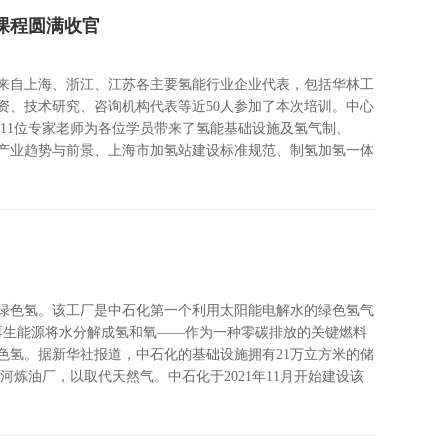
课程圆满收官
来自上海、浙江、江苏各主要氢能行业企业代表，包括华林工
资、技术研究、咨询机构代表等近50人参加了本次培训。中心
11位专家老师为各位学员带来了氢能基础设施及氢气制、
产业趋势与前景、上海市加氢站建设标准规范、制氢加氢一体
绿色氢。该工厂是中石化第一个利用太阳能电解水的绿色氢气
再生能源将水分解成氢和氧——作为一种零碳排放的关键燃料
绿色氢。据新华社报道，中石化的基础设施拥有21万立方米的储
炼油厂，以取代天然气。中石化于2021年11月开始建设该