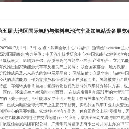
23第五届大湾区国际氢能与燃料电池汽车及加氢站设备展览
8-29
2023年12月1日—3日 地 点：深圳会展中心（福田） 邀请函Invitat
/深圳国际商会 协办单位：中国汽车技术研究中心/中国氢能与燃料电池协
区规模最大、影响力最强、品质最高的氢能专业展会 产业融合：立足氢能
有效推进国家新能源汽车车及相关产业发展； 联合国家部委、地方政府、
阶段性成果及未来趋势的集中展示平台； 区域辐射：立足华南，辐射中国
公认的清洁能源，作为零排放和低碳能源正在脱颖而出。氢能被誉为21世
特点，存储转换非常自如，氢能转化被视为新能源汽车优秀解决方案，也
、医疗、环保等生产生活的方方面面。 在低碳发展和能源转型的大背景下
布的《关于做好可再生能源发展十四五规划工作有关事项的通知》，氢能
车，已成为顺应全球汽车产业生态变革趋势、实现我国汽车工业由大变强
创新中心的重要实践。氢燃料电池汽车作为一种真正意义上的“零排放，
为促进氢能和燃料电池在交通运输行业的应用，增强全民对氢能与燃料电
中展世信会展集团有限公司、广州华闻展览服务有限公司共同主办的“HFC