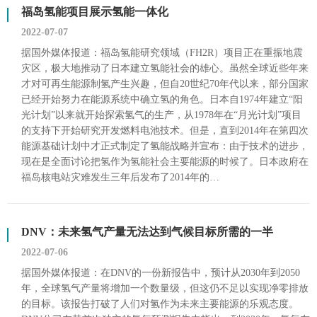
福岛氢能项目展示氢能一体化
2022-07-07
据国外媒体报道：福岛氢能研究领域（FH2R）项目正在重振地震
灾区，极大地推动了日本建立氢能社会的雄心。虽然全球近些年来
才对可再生能源制氢产生兴趣，但自20世纪70年代以来，部分国家
已经开始努力在能源系统中确立氢的角色。日本自1974年建立“阳
光计划”以来就开始探索氢气的生产，从1978年在“月光计划”项目
的支持下开始研究开发燃料电池技术。但是，直到2014年在第四次
能源基础计划中才正式制定了氢能战略并宣布：由于技术的进步，
现在是全面讨论把氢作为氢能社会主要能源的时候了。日本政府在
福岛核电站灾难发生三年后发布了2014年的…
DNV：未来氢气产量无法达到气候目标所需的一半
2022-07-06
据国外媒体报道：在DNV的一份新报告中，预计从2030年到2050
年，全球氢气产量将增加一个数量级，但这仍不足以实现净零排放
的目标。该报告打破了人们对氢作为未来主要能源的乐观态度。