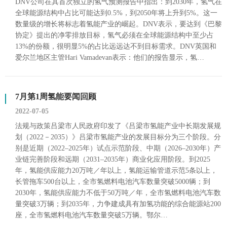
DNV公司在其首次独立的氢气预测报告中指出：到2030年，氢气在
全球能源结构中占比可能达到0.5%，到2050年将上升到5%。这一
数量级的增长将标志着氢能产业的崛起。DNV表示，要达到《巴黎
协定》提出的净零排放目标，氢气必须在全球能源结构中至少占
13%的份额，很明显5%的占比远远达不到目标需求。DNV英国和
爱尔兰地区主管Hari Vamadevan表示：他们的报告显示，氢…
7月第1周氢能要闻回顾
2022-07-05
法规与政策吕梁市人民政府印发了《吕梁市氢能产业中长期发展规
划（2022－2035）》吕梁市氢能产业的发展目标分为三个阶段。分
别是近期（2022–2025年）试点示范阶段、中期（2026–2030年）产
业链完善阶段和远期（2031–2035年）商业化应用阶段。到2025
年，氢能供应能力20万吨／年以上，氢能运输管道示范5条以上，
长管拖车500台以上，全市氢燃料电池汽车数量突破5000辆；到
2030年，氢能供应能力不低于50万吨／年，全市氢燃料电池汽车数
量突破3万辆；到2035年，力争建成具有加氢功能的综合能源站200
座，全市氢燃料电池汽车数量突破5万辆。鄂尔…