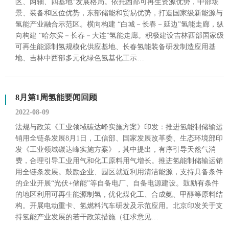
区、两轴、四基地”发展格局。依托西部可再生资源优势，中部场
景、装备和区位优势，东部储能和贸易优势，打造国家级新能源与
氢能产业融合示范区。横向构建 “白城－长春－延边”氢能走廊，纵
向构建 “哈尔滨－长春－大连”氢能走廊。积极建设吉林西部国家级
可再生能源制氢规模化供应基地、长春氢能装备研发制造应用基
地、吉林中西部多元化绿色氢基化工示…
8月第1周氢能要闻回顾
2022-08-09
法规与政策《工业领域碳达峰实施方案》印发：推进氢能制储输运
销用全链条发展8月1日，工信部、国家发展改革委、生态环境部印
发《工业领域碳达峰实施方案》，其中提出，有序引导天然气消
费，合理引导工业用气和化工原料用气增长。推进氢能制储输运销
用全链条发展。鼓励企业、园区就近利用清洁能源，支持具备条件
的企业开展“光伏+储能”等自备电厂、自备电源建设。鼓励有条件
的地区利用可再生能源制氢，优化煤化工、合成氨、甲醇等原料结
构。开展电动重卡、氢燃料汽车研发及示范应用。北京印发关于支
持氢能产业发展的若干政策措施（征求意见…