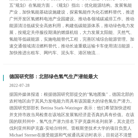
五”规划》在氢能方面，《规划》指出：优化能源结构。发展氢能
产业，加快氢能基础设施建设，探索氢能作为化石燃料替代，推进
广州开发区氢燃料电池产业园建设。推动各领域碳减排工作。推动
能源清洁低碳安全高效利用，构建低碳能源体系，推动绿色电力发
展，按规定关停服役期满的燃煤机组，大力发展太阳能、天然气、
氢能等低碳能源，实施电能替代工程，完善区域综合能源管理。加
速交通领域清洁燃料替代，推动长途重载运输卡车使用清洁能源，
加快推进出租车、网约车、泥头车、港区物流…
德国研究部：北部绿色氢气生产潜能最大
2022-07-28
据国外媒体报道：根据德国研究部提交的“氢地图集”，德国北部的
农村地区由于其风力发电能力而具有该国最大的绿色氢生产潜力。
德国研究部部长 Bettina Stark-Watzinger 表示：他们希望加快进程
并支持市政当局检查在该地区发展氢经济是否真的具有价值。在该
国的联邦州中，氢气生产潜力排名下萨克森州名列前茅，其次是巴
伐利亚州和萨克森-安哈尔特州。雷根斯堡技术大学的项目负责人
Michael Sterner在接受能源和气候通讯采访时表示，目前还不清楚