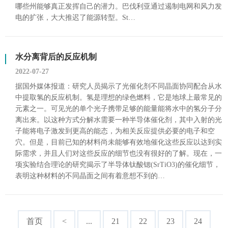
哪些州能够真正发挥自己的潜力。巴伐利亚通过遏制电网和风力发
电的扩张，大大推迟了能源转型。St…
水分离背后的反应机制
2022-07-27
据国外媒体报道：研究人员揭示了光催化剂不同晶面协同配合从水
中提取氢的反应机制。氢是理想的绿色燃料，它是地球上最常见的
元素之一。可见光的单个光子携带足够的能量能将水中的氢分子分
离出来。以这种方式分解水需要一种半导体催化剂，其中入射的光
子能将电子激发到更高的能态，为相关反应提供必要的电子和空
穴。但是，目前已知的材料尚未能够有效地催化这些反应以达到实
际需求，并且人们对这些反应的细节也没有很好的了解。现在，一
项实验结合理论的研究揭示了半导体钛酸锶(SrTiO3)的催化细节，
表明这种材料的不同晶面之间有着意想不到的…
首页
<
...
21
22
23
24