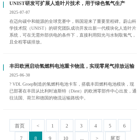
UNIST研发可扩展人造叶片技术，用于绿色氢气生产
2025-07-07
在迈向碳中和能源的全球竞赛中，韩国迎来了重要里程碑。蔚山科
学技术院（UNIST）的研究团队成功开发出新一代模块化人造叶片
系统，可在无需外部供电的条件下，直接利用阳光与水制取氢气，
且全程零碳排放。
丰田欧洲启动氢燃料电池重卡物流，实现零尾气排放运输
2025-06-30
? VDL Groep制造的氢燃料电池卡车，搭载丰田燃料电池模块，现
已部署在丰田从比利时迪斯特（Diest）的欧洲零部件中心出发，通
往法国、荷兰和德国的物流运输路线中。
首页
<
1
2
3
4
5
6
7
8
9
10
...
>
尾页