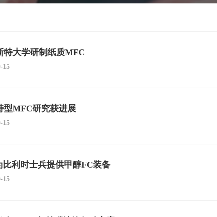
斯特大学研制纸质MFC
0-15
持型MFC研究获进展
0-15
C为比利时士兵提供甲醇FC装备
0-15