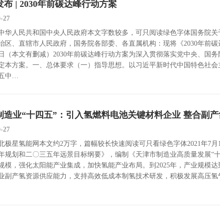
布 | 2030年前碳达峰行动方案
0-27
中华人民共和国中央人民政府本文字数较多，可只阅读绿色字体国务院关于印发
治区、直辖市人民政府，国务院各部委、各直属机构：现将《2030年前碳
24日（本文有删减）2030年前碳达峰行动方案为深入贯彻落实党中央、
定本方案。一、总体要求（一）指导思想。以习近平新时代中国特色社会
五中…
制造业“十四五”：引入氢燃料电池关键材料企业 整合副
9-27
北极星氢能网本文约2万字，篇幅较长快速阅读可只看绿色字体2021年7
年规划和二〇三五年远景目标纲要》，编制《天津市制造业高质量发展“十四
规模，强化太阳能产业集成，加快氢能产业布局。到2025年，产业规模达到
业副产氢资源供应能力，支持高效低成本制氢技术研发，积极发展高压氢