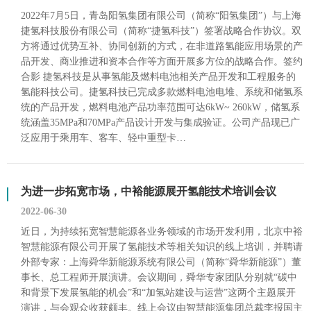
2022年7月5日，青岛阳氢集团有限公司（简称“阳氢集团”）与上海
捷氢科技股份有限公司（简称“捷氢科技”）签署战略合作协议。双
方将通过优势互补、协同创新的方式，在非道路氢能应用场景的产
品开发、商业推进和资本合作等方面开展多方位的战略合作。签约
合影 捷氢科技是从事氢能及燃料电池相关产品开发和工程服务的
氢能科技公司。捷氢科技已完成多款燃料电池电堆、系统和储氢系
统的产品开发，燃料电池产品功率范围可达6kW~ 260kW，储氢系
统涵盖35MPa和70MPa产品设计开发与集成验证。公司产品现已广
泛应用于乘用车、客车、轻中重型卡…
为进一步拓宽市场，中裕能源展开氢能技术培训会议
2022-06-30
近日，为持续拓宽智慧能源各业务领域的市场开发利用，北京中裕
智慧能源有限公司开展了氢能技术等相关知识的线上培训，并聘请
外部专家：上海舜华新能源系统有限公司（简称“舜华新能源”）董
事长、总工程师开展演讲。会议期间，舜华专家团队分别就“碳中
和背景下发展氢能的机会”和“加氢站建设与运营”这两个主题展开
演讲，与会观众收获颇丰。线上会议由智慧能源集团总裁李报国主