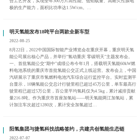
合工艺开发，实现全年300万片高性能、低铂载量、高耐久性膜电
极的生产能力，面积比功率达1.5W/cm。…
明天氢能发布18吨平台两款全新车型
2022-08-25
8月22日，2022中国国际智能产业博览会在重庆开幕，重庆明天氢
能公司展出核心产品，并举行“氢动重庆 零碳明天”主题发布会。
一、首批氢能公交“期中”成绩公布今年1月，搭载明天氢能60kW燃
料电池系统的重庆市首批氢能公交正式上线运营。发布会上，中国
汽研展示了重庆市氢燃料电池汽车综合运行监控平台。实时监测平
台显示，10辆氢能公交总计行驶里程已超过45万公里，单车最高行
驶里程已超过5万公里，百公里平均氢耗仅为4.5kg，累计减排贡献
量216.8吨。作为重庆市首座加氢站——明天氢能两江加氢站，累
计加注车次超过1280次，累计安全加氢超过…
阳氢集团与捷氢科技战略签约，共建共创氢能生态链
2022-07-07