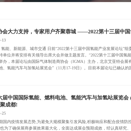
协会大力支持，专家用户齐聚蓉城 ——2022第十三届中
9-13
: 氢能、新能源、城市交通 日前“2022第十三届中国氢能产业发展论坛
持单位并将安排有关领导出席大会并做主题发言。“2022第十三届中国氢能产
举办，本届论坛由国际气体制造商协会（IGMA）主办，北京艾亚特会展有
池、氢能汽车与加氢站展览会”（11月17-19日）。目前本届论坛已确
届中国国际氢能、燃料电池、氢能汽车与加氢站展览会 (H2+FC E
相聚成都!
8-25
期国内疫情发展态势,为避免大规模聚集引发风险,积极响应和配合疫情防
时也为了确保展商参展效果最大化，全面达成展会预期成效，经认真研究、多