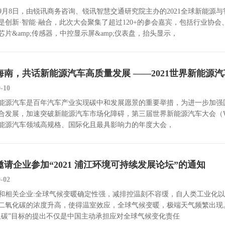
1年9月8日，由锐讯商务咨询、锐讯智慧交通研究院主办的2021全球新能
是创新·智能·融合，此次大会聚集了超过120+的参会嘉宾，包括行业协会、O
芯片&amp;传感器，中控显示屏&amp;仪表盘，抬头显示，
海南，共话新能源汽车高质量发展 ——2021世界新能源汽
9-10
能源汽车是百年汽车产业实现碳中和发展愿景的重要举措，为进一步加强
合发展，加速突破新能源汽车市场化障碍，第三届世界新能源汽车大会（WNEV
能源汽车领域高规格、国际化且最具影响力的年度大会，
邀请企业参加“2021 浦江环境可持续发展论坛”的通知
9-02
和相关企业:全球气候变暖确定性强，减排控温刻不容缓，自人类工业化
二氧化碳的浓度升高，使得温室效应，全球气候变暖，极端天气频繁出现
双碳”目标的提出不仅是中国主动承担应对全球气候变化责任