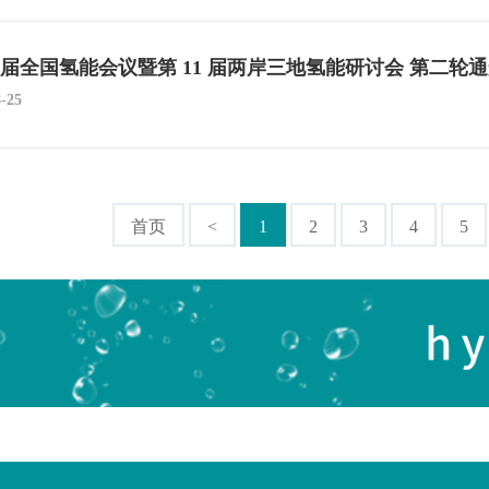
9 届全国氢能会议暨第 11 届两岸三地氢能研讨会 第二轮
8-25
首页
<
1
2
3
4
5