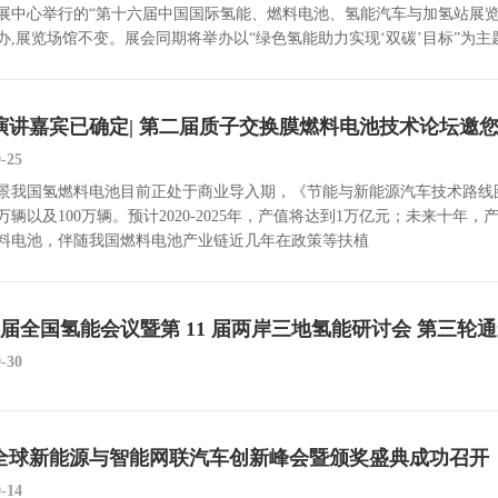
中心举行的“第十六届中国国际氢能、燃料电池、氢能汽车与加氢站展览会(H2+FC E
办,展览场馆不变。展会同期将举办以“绿色氢能助力实现‘双碳’目标”为主题的“2
演讲嘉宾已确定| 第二届质子交换膜燃料电池技术论坛邀
0-25
景我国氢燃料电池目前正处于商业导入期，《节能与新能源汽车技术路线图》提出
0万辆以及100万辆。预计2020-2025年，产值将达到1万亿元；未来
料电池，伴随我国燃料电池产业链近几年在政策等扶植
9 届全国氢能会议暨第 11 届两岸三地氢能研讨会 第三轮
9-30
21全球新能源与智能网联汽车创新峰会暨颁奖盛典成功召开
9-14