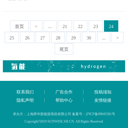
首页
<
...
21
22
23
24
25
26
27
28
29
30
...
>
尾页
联系我们
广告合作
投稿须知
隐私声明
帮助中心
友情链接
承办方：上海舜华新能源系统有限公司 备案号：沪ICP备09045381号
Copyright?2019 SUNWISE.SH.CN. All Rights Reserved.