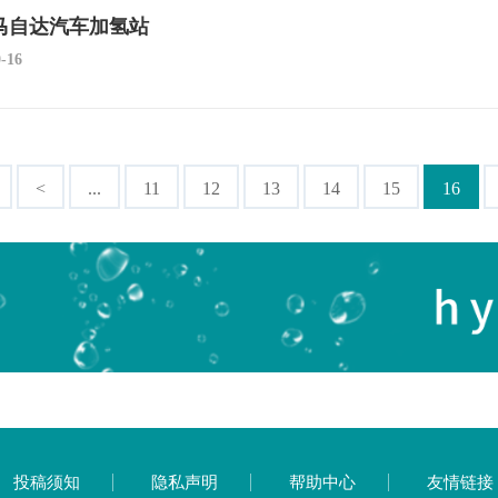
马自达汽车加氢站
0-16
<
...
11
12
13
14
15
16
投稿须知
隐私声明
帮助中心
友情链接