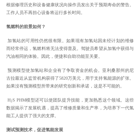
根据修理历史和设备健康状况向操作员发出关于预期寿命的警告。
工作人员不再担心设备将运行多长时间。
氢燃料的前景如何？
加氢站的可用性仍然很有限。如果现有加氢站因未经计划的维修
而经常停运，氢燃料将无法变得普及。驾驶员希望从加氢中获得与
汽油相同的体验。因此，便捷和自助功能至关要。
预测模型使加氢站和企业有了争取资金的机会。亚利桑那州的尼
古拉最近从监管机构获得了
5820
万美元，用于支持氢能源的扩张。
如果没有预测模型所带来的研究创新和承诺，这是不可能的。
H
S PHM
模型还可以使团队提升技能，更加熟悉这个领域。这些
2
数据揭示了发展机遇，提高了维修质量和生产率，为培养下一代氢
能工人提供了强大的支撑。
测试预测技术，促进氢能发展