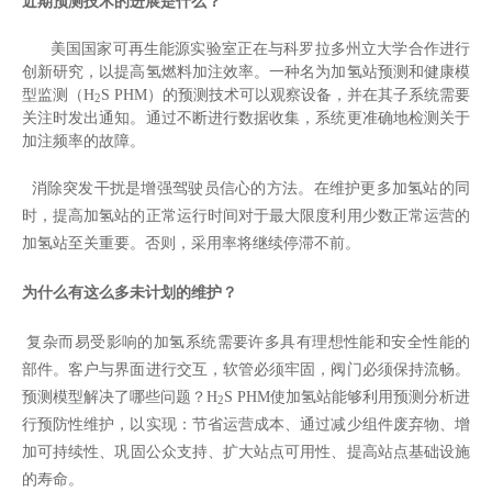
近期预测技术的进展是什么？
美国国家可再生能源实验室正在与科罗拉多州立大学合作进行
创新研究，以提高氢燃料加注效率。一种名为加氢站预测和健康模
型监测（
H
S PHM
）的预测技术可以观察设备，并在其子系统需要
2
关注时发出通知。通过不断进行数据收集，系统更准确地检测关于
加注频率的故障。
消除突发干扰是增强驾驶员信心的方法。在维护更多加氢站的同
时，提高加氢站的正常运行时间对于最大限度利用少数正常运营的
加氢站至关重要。否则，采用率将继续停滞不前。
为什么有这么多未计划的维护？
复杂而易受影响的加氢系统需要许多具有理想性能和安全性能的
部件。客户与界面进行交互，软管必须牢固，阀门必须保持流畅。
预测模型解决了哪些问题？
H
S PHM
使加氢站能够利用预测分析进
2
行预防性维护，以实现：
节省运营成本、
通过减少组件废弃物、
增
加可持续性、
巩固公众支持、
扩大站点可用性、
提高站点基础设施
的寿命。