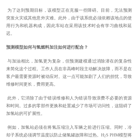
为了达到预期目标，该模型正在克服一些障碍。目前，无法预测
突发火灾或其他意外灾难。此外，由于该系统必须依赖该地点的使
用行为和机器构成，因此车站在采用该技术时会有学习曲线和延
迟
。
预测模型如何与氢燃料加注如何进行配合？
与加油相比，加氢更为复杂，但预测建模通过消除潜在的复杂性
来简化这个过程。工作人员在非高峰时段主动解决故障，而不是在
客户最需要资源时被动应对。这一点可能加剧了人们的担忧，导致
维修时间更长，费用更高。
此外，它消除了由于错误维修和人为错误导致浪费不必要的资源
和时间。过多的零部件更换和处置减少了市场可访问性，这阻碍了
加氢站的可扩展性。
例如，加氢站必须在将氢压缩注入车辆之前进行压缩。同时，冷
却子系统必须调节温度以防止储氢罐故障和过热。
H
S PHM
模型将
2