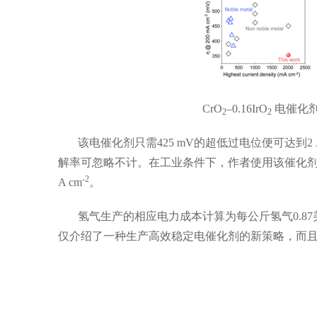
CrO
–
0.16IrO
电催化
2
2
该电催化剂只需
425 mV
的超低过电位便可达到
2
解率可忽略不计。在工业条件下，作者使用该催化
-2
A cm
。
氢气生产的相应电力成本计算为每公斤氢气
0.87
仅介绍了一种生产高效稳定电催化剂的新策略，而