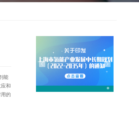
剂能
效应和
耐用的