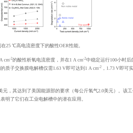
剂在
25
℃高电流密度下的酸性
OER
性能。
-2
-2
 A cm
的酸性析氧电流密度，并在
1 A cm
中稳定运行
100
小时后
-2
剂的质子交换膜电解槽仅需
1.63 V
即可达到
1 A cm
，
1.73 V
即可
美元，其达到了美国能源部的要求（每公斤氢气
2.0
美元）。该工
且表明了它们在工业电解槽中的潜在应用。