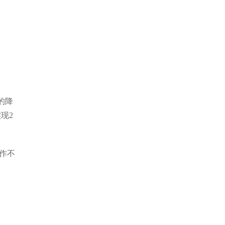
的降
实现
2
作不