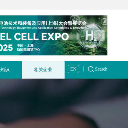
EN
Search
业知识
相关企业