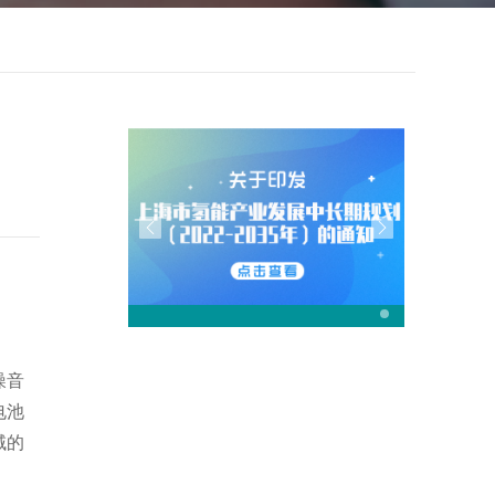
噪音
电池
域的