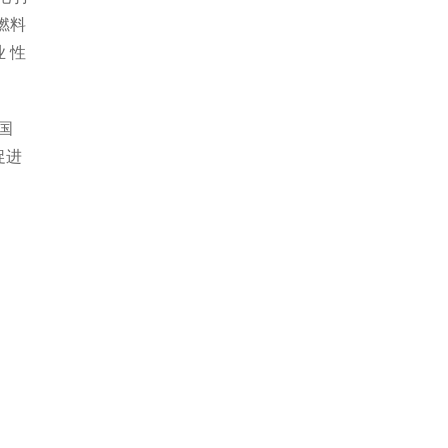
与燃料
 性
国
促进