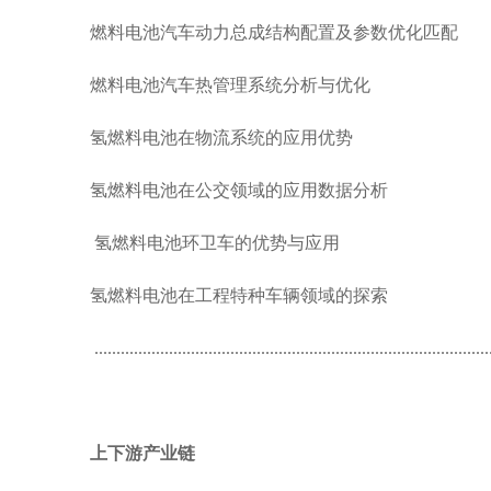
燃料电池汽车动力总成结构配置及参数优化匹配
燃料电池汽车热管理系统分析与优化
氢燃料电池在物流系统的应用优势
氢燃料电池在公交领域的应用数据分析
氢燃料电池环卫车的优势与应用
氢燃料电池在工程特种车辆领域的探索
...........................................................................................
上下游产业链