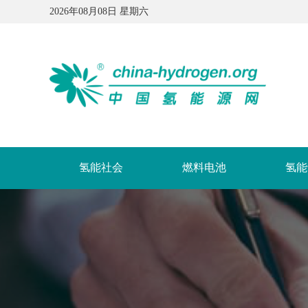
2026年08月08日 星期六
氢能社会
燃料电池
氢能