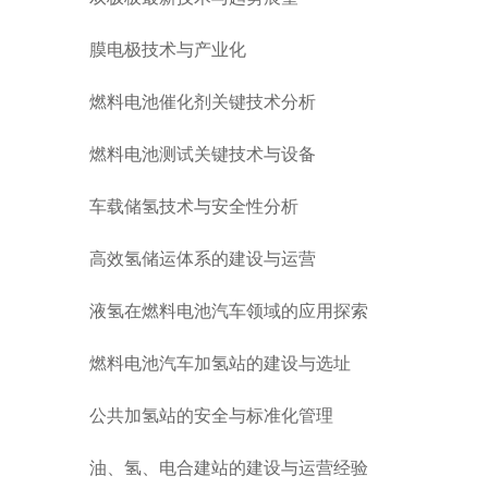
膜电极技术与产业化
燃料电池催化剂关键技术分析
燃料电池测试关键技术与设备
车载储氢技术与安全性分析
高效氢储运体系的建设与运营
液氢在燃料电池汽车领域的应用探索
燃料电池汽车加氢站的建设与选址
公共加氢站的安全与标准化管理
油、氢、电合建站的建设与运营经验