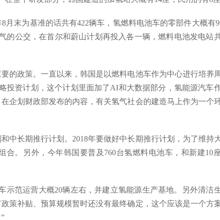
年8月末为基准的话共有422辆车，氢燃料电池车的零部件大概有9
。氢气的公交，在首尔和蔚山计划再投入各一辆，燃料电池发电站
重要的政策。一直以来，韩国是以燃料电池车作为中心进行培养
略投资计划，这个计划里面加了AI和大数据部分，氢能源汽车
。在企划财政部发布的内容，有关氢气社会的建造马上作为一个
和中长期推行计划。2018年要做好中长期推行计划，为了维持
合。另外，今年韩国要普及760台氢燃料电池车，和新建10
交车示范运营大概20辆左右，并建立氢能源生产基地。另外清洁
有政策补贴、预算规模暂时还没有最终确定，这个应该是一个方
”