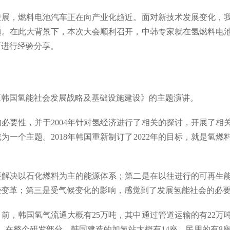
进展，燃料电池汽车正在向产业化趋近。面对新技术发展变化，
题。在此大背景下，本次大会顺利召开，中韩专家就在氢燃料电
面进行经验分享。
《韩国氢能社会发展战略及基础设施建设》的主题演讲。
必要性，并于2004年针对氢经济进行了相关的探讨，开展了相
一个主题。2018年韩国重新制订了2022年的目标，就是氢燃
要解决以石化燃料为主的能源体系；第二是在以往进行的可再生
些变革；第三是受气候变化的影响，感觉到了发展氢能社会的必
前，韩国氢气流通大概有25万吨，其中通过管道运输的有22万
。在整个研发部分，韩国建造的加氢站大概有14座，民用的有8