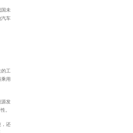
我国未
池汽车
关的工
料乘用
能源发
要性。
吨，还
座。