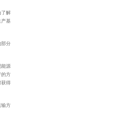
为了解
生产基
的部分
现能源
产的方
何获得
运输方