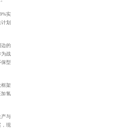
9%实
共计划
周边的
作为战
环保型
大框架
座加氢
生产与
案，现