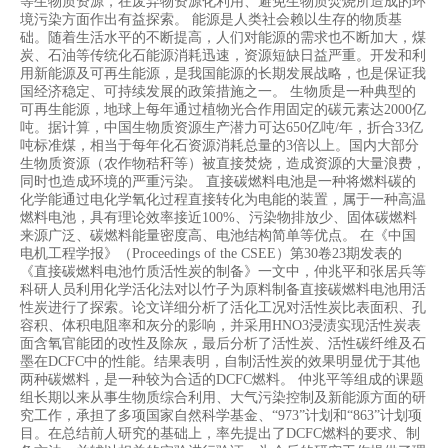
等生物质资源，在废弃物资源化利用、避免生物质焚烧所造成的环
境污染方面作出有益探索。 能源是人类社会赖以生存的物质基
础。随着生活水平的不断提高，人们对能源的需求也不断加大，煤
炭、石油等传统化石能源消耗迅速，资源短缺日益严重。开发和利
用新能源及可再生能源，是我国能源的长期发展战略，也是保证我
国经济稳定、可持续发展的政策措施之一。 生物质是一种典型的
可再生能源，地球上每年通过植物光合作用固定的碳元素达2000亿
吨。据计算，中国生物质资源生产潜力可达650亿吨/年，折合33亿
吨标准煤，相当于每年化石资源消耗总量的3倍以上。国内大部分
生物质资源（农作物秸秆等）被直接焚烧，造成资源的大量浪费，
同时也造成环境的严重污染。 直接碳燃料电池是一种将燃料碳的
化学能通过电化学氧化过程直接转化为电能的装置，属于一种高温
燃料电池，具有理论效率接近100%、污染物排放少、固体碳燃料
来源广泛、碳燃料能量密度高、电池结构简单等优点。 在《中国
电机工程学报》（Proceedings of the CSEE）第30卷23期发表的
《直接碳燃料电池竹质活性炭的制备》一文中，仲兆平和张居兵等
科研人员利用化学活化法对以竹子为原料制备直接碳燃料电池用活
性炭进行了探索。论文详细分析了活化工况对活性炭比表面积、孔
容积、体积电阻率和灰分的影响，并采用HNO3浸渍实现活性炭表
面含氧官能团的改性及除灰，最后分析了活性炭、活性碳纤维及石
墨在DCFC中的性能。结果表明，自制活性炭的效果明显优于其他
两种碳燃料，是一种较为合适的DCFC燃料。 仲兆平等组成的课题
组长期以来从事生物质综合利用、大气污染控制及新能源方面的研
究工作，承担了多项国家自然科学基金、“973”计划和“863”计划项
目。在总结前人研究的基础上，率先提出了DCFC燃料的要求、制