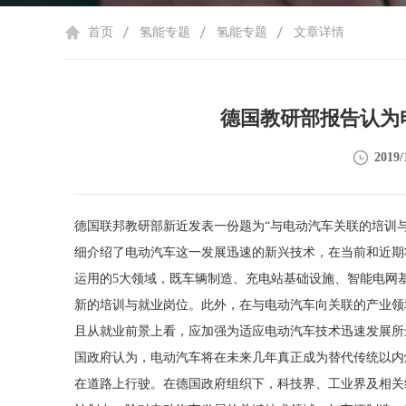
首页
氢能专题
氢能专题
文章详情
德国教研部报告认为
2019/
德国联邦教研部新近发表一份题为“与电动汽车关联的培训
细介绍了电动汽车这一发展迅速的新兴技术，在当前和近期
运用的5大领域，既车辆制造、充电站基础设施、智能电网
新的培训与就业岗位。此外，在与电动汽车向关联的产业领
且从就业前景上看，应加强为适应电动汽车技术迅速发展所
国政府认为，电动汽车将在未来几年真正成为替代传统以内燃
在道路上行驶。在德国政府组织下，科技界、工业界及相关