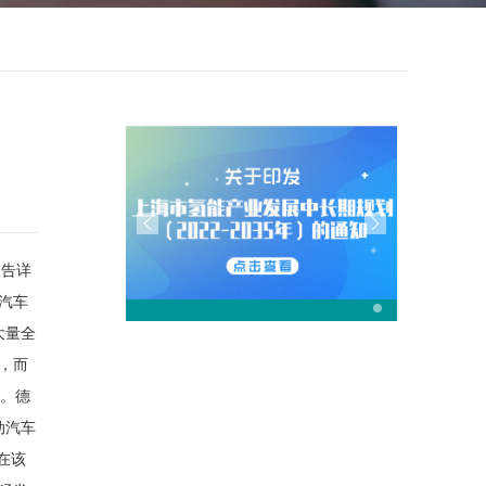
报告详
汽车
大量全
，而
的。德
动汽车
在该