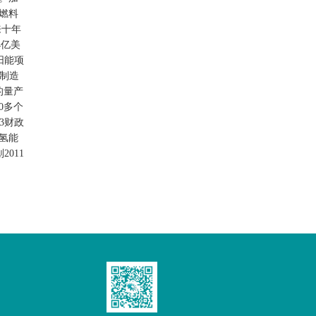
燃料
来十年
4亿美
阳能项
伏制造
的量产
0多个
3财政
氢能
011