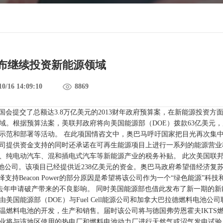
布继续投资新能源领域
10/16 14:09:10
8869
会提交了总额达3.8万亿美元的2013财年政府预算案，在新能源投资方
域。根据预算法案，美联邦政府将向美国能源部（DOE）拨款63亿美元，
示范和部署等活动。
在此项国情咨文中，奥巴马呼吁国家把目光再次集
司提供资金支持的同时还承诺在可再生能源项目上进行一系列的能源营业
、纯电动汽车、混和插电式汽车等新能源产业的税务补贴。
此次美国联
燃料电池公司。该项目已经提供近238亿美元的资金。奥巴马政府希望借经济复
持Beacon Power的部分原因是希望将该公司作为一个“绿色能源”科技
司去年申请破产带来的不良影响。
同时美国能源部也借此发布了新一期的新
国能源部（DOE）与Fuel Cell能源公司和加拿大巴拉德燃料电池公司
温燃料电池的开发，生产和销售。届时该公司将与德国弗劳恩霍夫IKTS
业将与该地区使用的热电厂和燃料电池动力厂进行天然气或沼气发电试验