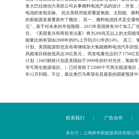
拿大巴拉德动力系统公司从事燃料电池产品的设计，开发，
电池的发电实验。
此次美联邦政府重提氢能、太阳能、燃
的新能源发展重新作了概括：
其一、燃料电池技术及交通电
元”，基于对未来的市场预期，2015年美国将有30个加工
目。《美国复兴和再投资法案》将为200兆瓦以上的太阳能项目
能量比例有望由2008年的8%上升到2012年的14%。
其三、
计划。美国能源部也宣布将继续加大氢能燃料电池汽车的投入。
风能项目税收抵高达30亿美元， 而发电量也达到了1750亿
计划（1603财政计划是美国始于2009年的针对光伏，
等可再生能源项目。）已经资助了22000个可再生能源项目，
年12月到期。不过，最近奥巴马希望在其最新的国家预算
联系我们
广告合作
承办方：上海舜华新能源系统有限公司 备案