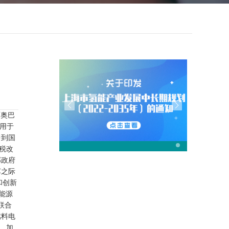
面奥巴
用于
中到国
税改
邦政府
苏之际
和创新
能源
联合
燃料电
。加