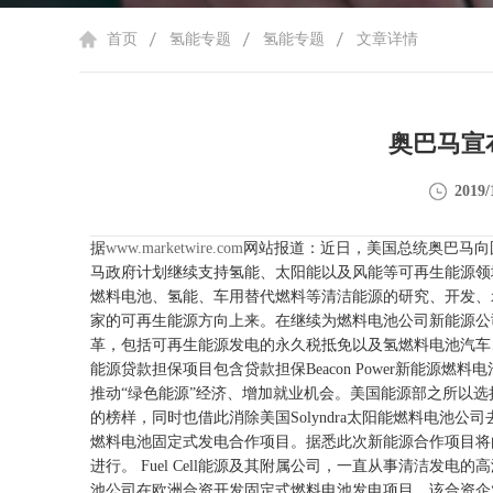
首页
氢能专题
氢能专题
文章详情
奥巴马宣
2019/
据
www.marketwire.com
网站报道：近日，美国总统奥巴马向国
马政府计划继续支持氢能、太阳能以及风能等可再生能源领
燃料电池、氢能、车用替代燃料等清洁能源的研究、开发、
家的可再生能源方向上来。在继续为燃料电池公司新能源公
革，包括可再生能源发电的永久税抵免以及氢燃料电池汽车
能源贷款担保项目包含贷款担保Beacon Power新能源
推动“绿色能源”经济、增加就业机会。美国能源部之所以选择支
的榜样，同时也借此消除美国Solyndra太阳能燃料电池公
燃料电池固定式发电合作项目。据悉此次新能源合作项目将由美
进行。
Fuel Cell
能源及其附属公司，一直从事清洁发电的高
池公司在欧洲合资开发固定式燃料电池发电项目。该合资企