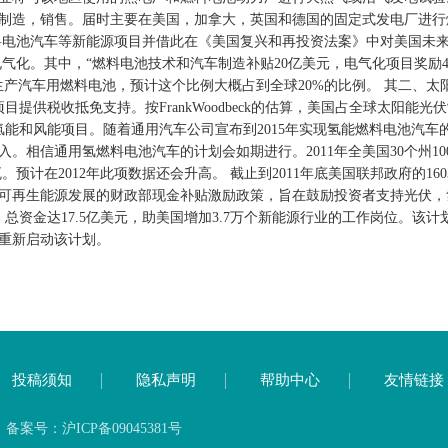
制造，销售。届时主要在美国，加拿大，英国和德国的固定式发电厂进行
料电池汽车等新能源项目并借此在《美国复兴和再投资法案》中对美国未
气化。其中，“燃料电池技术和汽车制造补贴20亿美元，电气化项目奖励
厂生产汽车用燃料电池，预计这个比例大概占到全球20%的比例。
其二、太
提供税收抵免支持。按FrankWoodbeck的估算，美国占全球太阳能光
氢能和风能项目。随着通用汽车公司宣布到2015年实现氢能燃料电池汽车
相信通用氢燃料电池汽车的计划会如期进行。2011年全美国30个州10
瓦。预计在2012年此项数据还会升高。
截止到2011年底美国联邦政府的160
氢能等可再生能源发展的财政部现金补贴激励政策，旨在鼓励投资者支持光伏，
总资金达17.5亿美元，助美国增加3.7万个新能源行业的工作岗位。该计划2
中重新启动该计划。
投稿须知
隐私声明
帮助中心
友情链接
号：沪ICP备09045381号