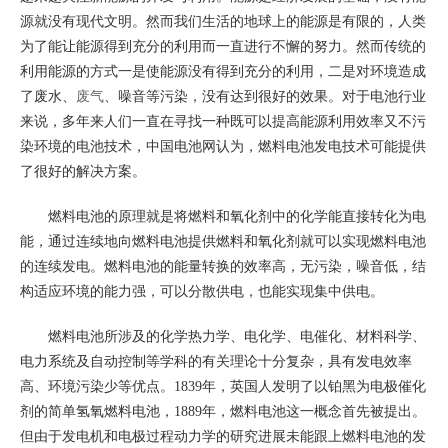
源就没有现代文明。然而我们生活的地球上的能源是有限的，人类
为了能让能源得到充分的利用而一直进行不懈的努力。然而传统的
利用能源的方式一是使能源没有得到充分的利用，二是对环境造成
了废水、
废气
、噪音等污染，没有达到很好的效果。对于电池行业
来说，多年来人们一直在寻找一种既可以提高能源利用效率又不污
染环境的电池技术，中国电池网认为，燃料电池发电技术可能提供
了很好的解决方案。
燃料电池的原理就是将燃料和氧化剂中的化学能直接转化为电
能，通过连续地向燃料电池提供燃料和氧化剂就可以实现燃料电池
的连续发电。燃料电池的能量转换的效率高，无污染，噪音低，结
构适应环境的能力强，可以分散供电，也能实现集中供电。
燃料电池
所涉及的化学热力学
、电化学
、电催化
、材料科学、
电力系统
及自动控制等学科的有关理论十分复杂，具有发电效率
高、环境污染少等优点。1839年，英国人发明了以铂黑为电极催化
剂的简单氢氧燃料电池，1889年，燃料电池这一概念首先被提出。
但由于发电机和电极过程动力学的研究进展未能跟上燃料电池
的发