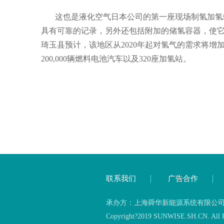
这也是液化空气日本公司的第一座现场制氢加氢
具有可靠的记录，另外还包括附加的储氢容器，使
琦玉县预计，该地区从
2020
年起对氢气的需求将增
200,000
辆燃料电池汽车以及
320
座加氢站。
联系我们
广告合作
承办方：上海舜华新能源系统有限公司 备案
Copyright?2019 SUNWISE.SH.CN. All Ri