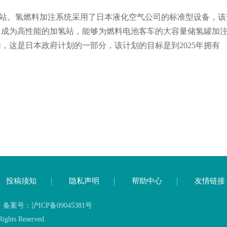
站。氢燃料加注系统采用了日本液化空气公司的标准型设备，该
它成为高性能的加氢站，能够为燃料电池客车的大容量储氢罐加
加，这是日本政府计划的一部分，该计划的目标是到
2025
年拥有
投稿须知
隐私声明
帮助中心
友情链接
号：沪ICP备09045381号
ghts Reserved.