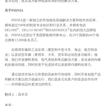
速冷启动，使其成为备用电源应用的理想解决方案。
关于
PHINIA
PHINIA
是一家独立的市场领先高端解决方案和组件供应商，
拥有超过
100
年的制造专业知识和行业关系，并拥有包括
®
®
®
DELPHI
、
DELCO REMY
和
HARTRIDGE
在内的强大品牌组
合。
PHINIA
总部位于美国密歇根州奥本山，在
20
个国家的
44
个地
点拥有
13,000
多名员工。
在商用车辆和工业应用（重型和中型卡车、海运、航空和农
业）以及轻型车辆（乘用车、卡车、货车和运动型多功能车）领
域，我们开发燃料系统、电气系统和售后解决方案，旨在保持内燃
机的最佳性能，同时投资于先进技术以发掘替代燃料的潜力。
通过提供市场今日所需的高效和可持续性，同时开发创新产品
和解决方案以助力低碳出行，我们是多元化客户的首选合作伙伴
——共同推动迈向更清洁的明天。
翻译人：高丰言
来源：