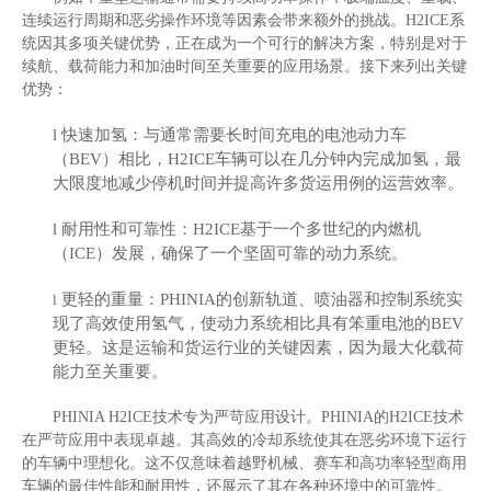
连续运行周期和恶劣操作环境等因素会带来额外的挑战。
H2ICE
系
统因其多项关键优势，正在成为一个可行的解决方案，特别是对于
续航、载荷能力和加油时间至关重要的应用场景。接下来列出关键
优势：
l
快速加氢：与通常需要长时间充电的电池动力车
（BEV）相比，H2ICE车辆可以在几分钟内完成加氢，最
大限度地减少停机时间并提高许多货运用例的运营效率。
l
耐用性和可靠性：H2ICE基于一个多世纪的内燃机
（ICE）发展，确保了一个坚固可靠的动力系统。
更轻的重量：PHINIA的创新轨道、喷油器和控制系统实
l
现了高效使用氢气，使动力系统相比具有笨重电池的BEV
更轻。这是运输和货运行业的关键因素，因为最大化载荷
能力至关重要。
PHINIA H2ICE
技术专为严苛应用设计。
PHINIA
的
H2ICE
技术
在严苛应用中表现卓越。其高效的冷却系统使其在恶劣环境下运行
的车辆中理想化。这不仅意味着越野机械、赛车和高功率轻型商用
车辆的最佳性能和耐用性，还展示了其在各种环境中的可靠性。