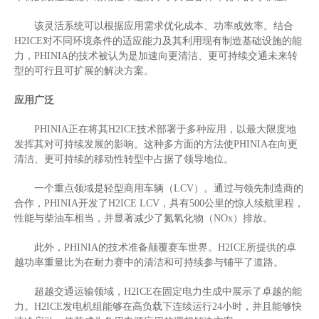
该灵活系统可以根据应用需求优化成本、功率或效率。结合
H2ICE
对不同环境条件的适应能力及其利用现有制造基础设施的能
力，
PHINIA
的技术被认为是加速向更清洁、更可持续交通未来转
型的可行且可扩展的解决方案。
应用广泛
PHINIA
正在将其
H2ICE
技术部署于多种应用，以最大限度地
发挥其对可持续发展的影响。这种多方面的方法使
PHINIA
在向更
清洁、更可持续的移动性转型中占据了领导地位。
一个重点领域是轻型商用车辆（
LCV
）。通过与领先制造商的
合作，
PHINIA
开发了
H2ICE LCV
，具有
500
公里的惊人续航里程，
性能与柴油车相当，并显著减少了氮氧化物（
NOx
）排放。
此外，
PHINIA
的技术准备颠覆赛车世界。
H2ICE
所提供的卓
越功率重量比为在耐力赛中的清洁和可持续参与铺平了道路。
超越交通运输领域，
H2ICE
在固定电力生成中展示了卓越的能
力。
H2ICE
发电机组能够在高负载下连续运行
24
小时，并且能够快