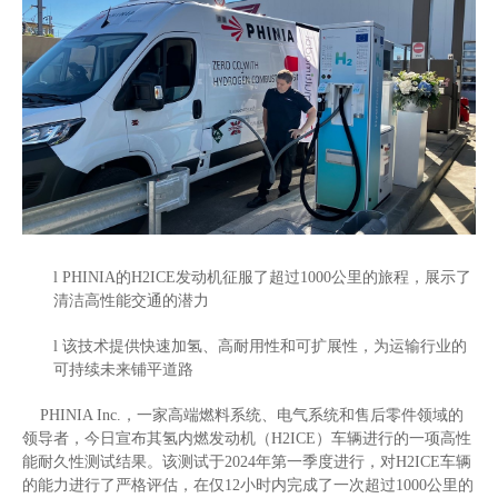
l
PHINIA
的
H2ICE
发动机征服了超过
1000
公里的旅程，展示了
清洁高性能交通的潜力
l
该技术提供快速加氢、高耐用性和可扩展性，为运输行业的
可持续未来铺平道路
PHINIA Inc.
，一家高端燃料系统、电气系统和售后零件领域的
领导者，今日宣布其氢内燃发动机（
H2ICE
）车辆进行的一项高性
能耐久性测试结果。该测试于
2024
年第一季度进行，对
H2ICE
车辆
的能力进行了严格评估，在仅
12
小时内完成了一次超过
1000
公里的