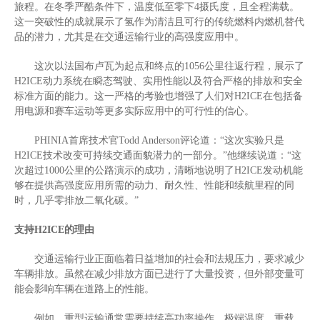
旅程。在冬季严酷条件下，温度低至零下
4
摄氏度，且全程满载。
这一突破性的成就展示了氢作为清洁且可行的传统燃料内燃机替代
品的潜力，尤其是在交通运输行业的高强度应用中。
这次以法国布卢瓦为起点和终点的
1056
公里往返行程，展示了
H2ICE
动力系统在瞬态驾驶、实用性能以及符合严格的排放和安全
标准方面的能力。这一严格的考验也增强了人们对
H2ICE
在包括备
用电源和赛车运动等更多实际应用中的可行性的信心。
PHINIA
首席技术官
Todd Anderson
评论道：
“
这次实验只是
H2ICE
技术改变可持续交通面貌潜力的一部分。
”
他继续说道：
“
这
次超过
1000
公里的公路演示的成功，清晰地说明了
H2ICE
发动机能
够在提供高强度应用所需的动力、耐久性、性能和续航里程的同
时，几乎零排放二氧化碳。
”
支持
H2ICE
的理由
交通运输行业正面临着日益增加的社会和法规压力，要求减少
车辆排放。虽然在减少排放方面已进行了大量投资，但外部变量可
能会影响车辆在道路上的性能。
例如，重型运输通常需要持续高功率操作，极端温度、重载、