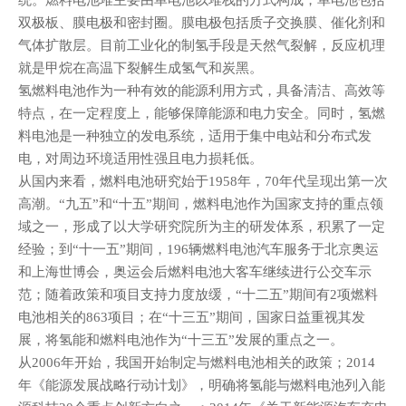
统。燃料电池堆主要由单电池以堆栈的方式构成，单电池包括
双极板、膜电极和密封圈。膜电极包括质子交换膜、催化剂和
气体扩散层。目前工业化的制氢手段是天然气裂解，反应机理
就是甲烷在高温下裂解生成氢气和炭黑。
氢燃料电池作为一种有效的能源利用方式，具备清洁、高效等
特点，在一定程度上，能够保障能源和电力安全。同时，氢燃
料电池是一种独立的发电系统，适用于集中电站和分布式发
电，对周边环境适用性强且电力损耗低。
从国内来看，燃料电池研究始于1958年，70年代呈现出第一次
高潮。“九五”和“十五”期间，燃料电池作为国家支持的重点领
域之一，形成了以大学研究院所为主的研发体系，积累了一定
经验；到“十一五”期间，196辆燃料电池汽车服务于北京奥运
和上海世博会，奥运会后燃料电池大客车继续进行公交车示
范；随着政策和项目支持力度放缓，“十二五”期间有2项燃料
电池相关的863项目；在“十三五”期间，国家日益重视其发
展，将氢能和燃料电池作为“十三五”发展的重点之一。
从2006年开始，我国开始制定与燃料电池相关的政策；2014
年《能源发展战略行动计划》，明确将氢能与燃料电池列入能