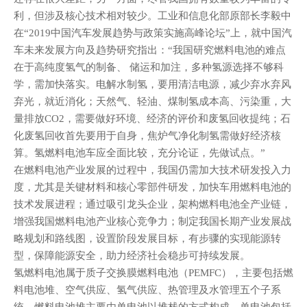
利，但涉及核心技术相对较少。工业和信息化部原部长李毅中
在“2019中国汽车发展趋势与政策实施高峰论坛”上，就中国汽
车未来发展方向及趋势研究指出：“我国研究燃料电池的难点
在于高纯度氢气的制备、 储运和加注，多种氢源选择不够科
学，需加快落实。电解水制氢，要用清洁电源，减少弃水弃风
弃光，就近消化；天然气、轻油、煤制氢成本高、污染重，大
量排放CO2，需要做好环境、经济的评价和废氢回收提纯；石
化废氢回收首先要用于自身，焦炉气净化制氢需做好经济核
算。氢燃料电池车应全面比较，充分论证，先做试点。”
在燃料电池产业发展的过程中，我国仍需加大技术研发投入力
度，尤其是关键材料和核心零部件研发，加快车用燃料电池的
技术发展进程；通过吸引龙头企业，架构燃料电池全产业链，
增强我国燃料电池产业核心竞争力；制定我国长期产业发展战
略规划和路线图，设置阶段发展目标，有步骤的实现能源转
型，保障能源安全，助力经济社会稳步可持续发展。
氢燃料电池属于质子交换膜燃料电池（PEMFC），主要包括燃
料电池堆、空气供应、氢气供应、热管理及水管理五个子系