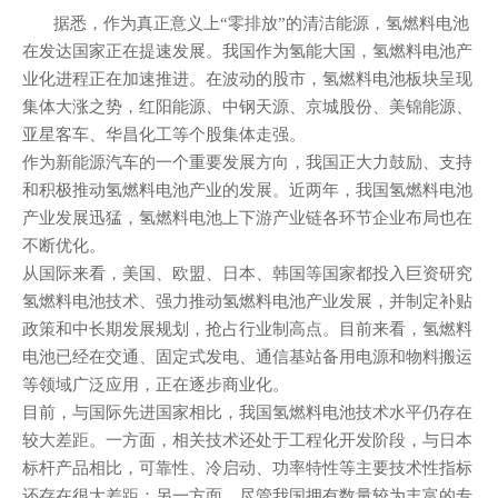
据悉，作为真正意义上“零排放”的清洁能源，氢燃料
电池
在发达国家正在提速发展。我国作为氢能大国，氢燃料
电池
产
业化进程正在加速推进。在波动的股市，氢燃料电池板块呈现
集体大涨之势，红阳能源、中钢天源、京城股份、美锦能源、
亚星客车、华昌化工等个股集体走强。
作为新能源汽车的一个重要发展方向，我国正大力鼓励、支持
和积极推动氢燃料电池产业的发展。近两年，我国氢燃料电池
产业发展迅猛，氢燃料电池上下游产业链各环节企业布局也在
不断优化。
从国际来看，美国、欧盟、日本、韩国等国家都投入巨资研究
氢燃料电池技术、强力推动氢燃料电池产业发展，并制定补贴
政策和中长期发展规划，抢占行业制高点。目前来看，氢燃料
电池已经在交通、固定式发电、通信基站备用电源和物料搬运
等领域广泛应用，正在逐步商业化。
目前，与国际先进国家相比，我国氢燃料电池技术水平仍存在
较大差距。一方面，相关技术还处于工程化开发阶段，与日本
标杆产品相比，可靠性、冷启动、功率特性等主要技术性指标
还存在很大差距；另一方面，尽管我国拥有数量较为丰富的专