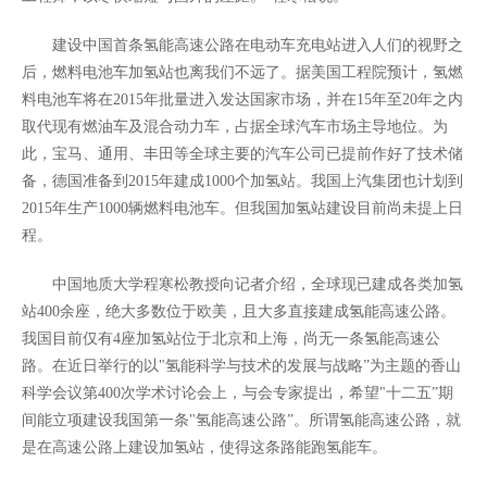
建设中国首条氢能高速公路在电动车充电站进入人们的视野之
后，燃料电池车加氢站也离我们不远了。据美国工程院预计，氢燃
料电池车将在2015年批量进入发达国家市场，并在15年至20年之内
取代现有燃油车及混合动力车，占据全球汽车市场主导地位。为
此，宝马、通用、丰田等全球主要的汽车公司已提前作好了技术储
备，德国准备到2015年建成1000个加氢站。我国上汽集团也计划到
2015年生产1000辆燃料电池车。但我国加氢站建设目前尚未提上日
程。
中国地质大学程寒松
教授
向记者介绍，全球现已建成各类加氢
站400余座，绝大多数位于欧美，且大多直接建成氢能高速公路。
我国目前仅有4座加氢站位于北京和上海，尚无一条氢能高速公
路。在近日举行的以"氢能科学与技术的发展与战略”为主题的香山
科学会议第400次学术讨论会上，与会专家提出，希望"十二五”期
间能立项建设我国第一条"氢能高速公路”。所谓氢能高速公路，就
是在高速公路上建设加氢站，使得这条路能跑氢能车。