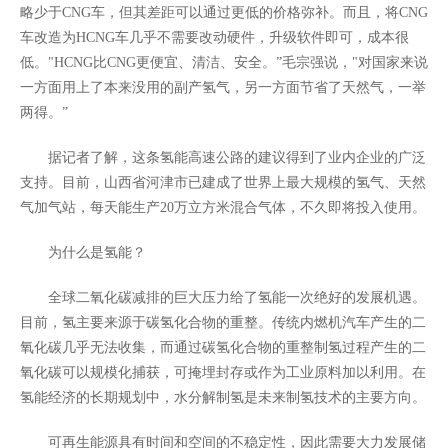
略少于CNG车，但其差距可以通过更低的价格弥补。而且，将CNG
车改造为HCNG车几乎不需要改动硬件，升级软件即可，成本很
低。"HCNG比CNG更便宜、清洁、安全。”毛宗强说，"对国家来说
一方面用上了本来没用的副产氢气，另一方面节省了天然气，一举
两得。”
据记者了解，这条氢能高速公路的建议得到了业内企业的广泛
支持。目前，山西省河津市已建成了世界上最大规模的氢气、天然
气加气站，每天能生产20万立方米混合气体，不久即将投入使用。
为什么是氢能？
全球二氧化碳减排的巨大压力给了氢能一次绝好的发展机遇。
目前，氢主要来源于碳氢化合物的重整。传统内燃机汽车产生的二
氧化碳几乎无法收集，而通过碳氢化合物的重整制氢过程产生的二
氧化碳可以规模化捕获，可掩埋封存或作为工业原料加以利用。在
氢能经济的长期规划中，水分解制氢是未来制氢技术的主要方向。
可再生能源具有时间和空间的不稳定性，因此需要大力发展储