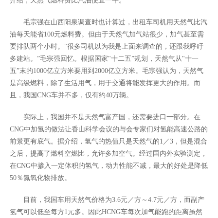
介绍，天然气燃料费比汽油便宜一半。
毛宗强在山西阳泉调查时也计算过，出租车司机用天然气比汽
油每天能省100元燃料费。但由于天然气加气站很少，加气甚至需
要排队两个小时。"很多司机以为我是上面来调查的，还跟我呼吁
多建站。”毛宗强回忆。根据国家"十二五”规划，天然气从"十一
五”末的1000亿立方米要用到2000亿立方米。毛宗强认为，天然气
是高级燃料，除了生活用气，用于交通将能发挥更大的作用。而
且，我国CNG车并不多，仅有约40万辆。
实际上，我国并不是天然气富产国，还需要进口一部分。在
CNG中加氢的做法让香山科学会议的与会专家们对氢能高速公路的
前景更有底气。据介绍，氢气的热值只是天然气的1／3，但是混合
之后，提高了燃料空燃比，允许多加空气。经过国内外实验测定，
在CNG中掺入一定体积的氢气，动力性能不减，最大的好处是降低
50％氮氧化物排放。
目前，我国车用天然气价格为3.6元／方～4.7元／方，而副产
氢气可以低至每方1元多。因此HCNG车每次加气能跑的距离虽然