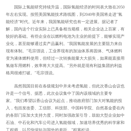
国际上氢能研究持续升温，国际氢能经济的时间表大致在2050
年左右实现。按照美国氢能技术路线图，到2040年美国将走进"氢
能经济”时代。近年来，我国氢能研究也有一定进展。据记者了
解，国内这个行业实际上已具备相当规模，相关企业达上百家，有
较好的基础。有些企业在以燃料电池为主业的前提下，能够实现产
业化，甚至能够通过卖产品赢利。"我国氢能发展的主要阻力来自
现有体制。”毛宗强说，工业界现有的加油体系将固体、气体燃料
变为液体燃料使用，但经过一次转换能量大大损失，如果能直接用
氢做车用燃料，效率将大大提高。"另外就是现有利益集团的利益
格局很难打破。”毛宗强说。
虽然我国目前在各级规划中并未考虑氢能，但此次香山会议也
许是一个信号。据悉，此次会议集中了国内该领域的主要专
家。"我们希望以香山会议为起点，推动政府部门加大对氢能的投
入，包括发改委、工信部、科技部、中国科学院、自然基金委在内
的各部门应加大支持力度，同时加强政策引导，鼓励大型企业如中
石油、中石化和汽车公司进入氢能领域，加速培养优秀的科学家和
工程师，以尽快缩短与国外的差距。”程寒松说。