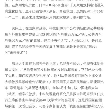
辆。在家用发电方面，日本2009年5月宣布1千瓦家用燃料电池进入
商业化阶段，至今已销售6000余台。而在我国，虽然距2015年只有
一个五年，但还未形成氢能利用的国家规划，更别提市场。
实际上，在国家财政部、科技部2009年公布的新能源公共服务
用车补贴标准中曾提出"燃料电池轿车补贴25万元／辆，公共汽车
补贴60万元／辆"的政策。但至今有价无市，无用武之地。是何原
因阻碍了氢能经济在中国的发展？氢能到底是不是离我们很远
的"未来技术"？
清华大学教授毛宗强告诉记者：氢能并不遥远，但现有体制是
最大制约，"从欧美日等发达国家的发展现状来看，它们已经占领
了先机，我们应该感受到压力"。刚刚从美国考察回国的上海交通
大学教授马紫峰也告诉记者：如果我国不抓紧发展氢能，新能源汽
车"弯道超车"的期望恐成泡影。今年6月中旬，以中国地质大学
（武汉）程寒松
教授
、中科院理化所研究员佟振合和毛宗强担任执
行主席的香山科学会议第400次学术讨论会召开，这是我国氢能领
域的第一次香山会议。与会专家普遍认为，我国在氢能领域投入较