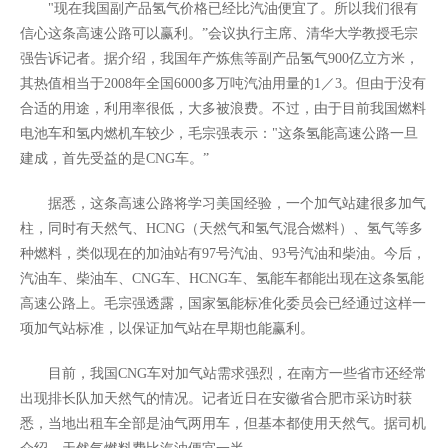
"现在我国副产品氢气价格已经比汽油便宜了。所以我们很有
信心这条高速公路可以赢利。”会议执行主席、清华大学教授毛宗
强告诉记者。据介绍，我国年产炼焦等副产品氢气900亿立方米，
其热值相当于2008年全国6000多万吨汽油用量的1／3。但由于没有
合适的用途，利用率很低，大多被浪费。不过，由于目前我国燃料
电池车和氢内燃机车较少，毛宗强表示："这条氢能高速公路一旦
建成，首先受益的是CNG车。”
据悉，这条高速公路将学习美国经验，一个加气站建很多加气
柱，同时有天然气、HCNG（天然气和氢气混合燃料）、氢气等多
种燃料，类似现在的加油站有97号汽油、93号汽油和柴油。今后，
汽油车、柴油车、CNG车、HCNG车、氢能车都能出现在这条氢能
高速公路上。毛宗强透露，国家氢能标准化委员会已经通过这样一
项加气站标准，以保证加气站在早期也能赢利。
目前，我国CNG车对加气站需求强烈，在南方一些省市还经常
出现排长队加天然气的情况。记者近日在安徽省合肥市采访时获
悉，当地出租车全部是油气两用车，但基本都使用天然气。据司机