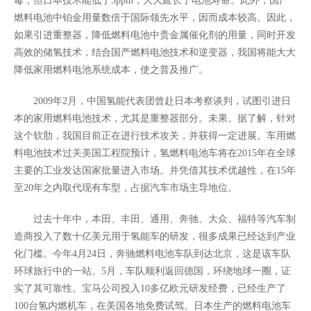
毒，但日本技术能低于5ppm，大大延长了电池寿命。此外，国产
燃料电池中铂金用量数倍于国际领先水平，因而成本较高。因此，
如果引进重整器，降低燃料电池中贵金属催化剂的用量，同时开发
高效的储氢技术，结合国产燃料电池技术和逆变器，我国将能大大
降低家用燃料电池系统成本，使之普及推广。
2009年2月，中国氢能代表团曾赴日本考察谈判，试图引进日
本的家用燃料电池技术，尤其是重整器部分。未果。据了解，针对
这个软肋，我国目前正在进行技术攻关，并获得一定进展。车用燃
料电池技术过关美国工程院预计，氢燃料电池车将在2015年在全球
主要的工业发达国家批量进入市场。并凭借其技术优越性，在15年
至20年之内取代现有车型，占据汽车市场主导地位。
过去十年中，本田、丰田、通用、奔驰、大众、福特等汽车制
造商投入了数十亿美元用于氢能车的研发，很多成果已经达到产业
化门槛。今年4月24日，奔驰燃料电池车队到达北京，这是该车队
环球旅行中的一站。5月，车队顺利返回德国，环绕地球一圈，证
实了其可靠性。宝马公司投入10多亿欧元研发经费，已经生产了
100台氢内燃机车，在美国各地免费试驾。日本生产的燃料电池车