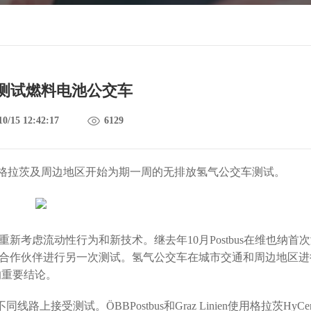
测试燃料电池公交车
10/15 12:42:17
6129
格拉茨及周边地区开始为期一周的无排放氢气公交车测试。
重新考虑流动性行为和新技术。继去年
10
月
Postbus
在维也纳首次
合作伙伴进行另一次测试。氢气公交车在城市交通和周边地区进
的重要结论。
不同线路上接受测试。
ÖBBPostbus
和
Graz Linien
使用格拉茨
HyCe